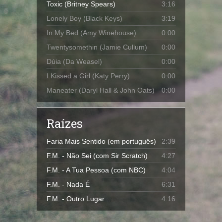
Toxic (Britney Spears)
3:16
Lonely Boy (Black Keys)
3:19
In My Bed (Amy Winehouse)
0:00
Twentysomethin (Jamie Cullum)
0:00
Dúia (Da Weasel)
0:00
I Kissed a Girl (Katy Perry)
0:00
Maneater (Daryl Hall & John Oats)
0:00
Raízes
Faria Mais Sentido (em português)
2:39
F.M. - Não Sei (com Sir Scratch)
4:27
F.M. - A Tua Pessoa (com NBC)
4:04
F.M. - Nada É
6:31
F.M. - Outro Lugar
4:16