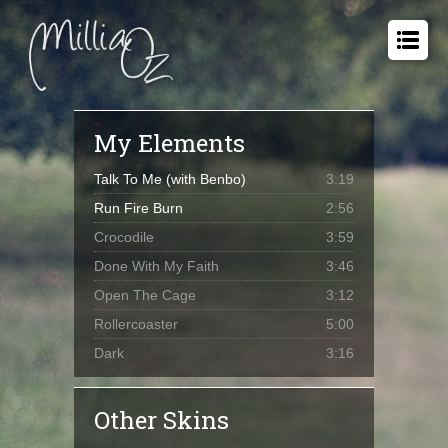
My Elements
Talk To Me (with Benbo)
3:19
Run Fire Burn
2:56
Crocodile
3:59
Done With My Faith
3:46
Open The Cage
3:12
Rollercoaster
5:00
Dark
3:16
Other Skins