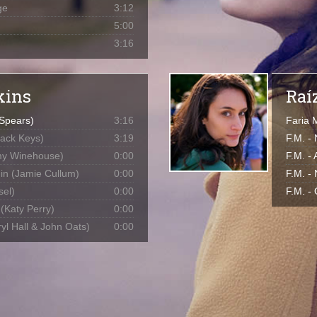
ge
3:12
5:00
3:16
kins
Raí
 Spears)
3:16
Faria 
lack Keys)
3:19
F.M. -
my Winehouse)
0:00
F.M. -
n (Jamie Cullum)
0:00
F.M. -
el)
0:00
F.M. -
 (Katy Perry)
0:00
yl Hall & John Oats)
0:00