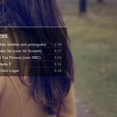
zes
Mais Sentido (em português)
2:39
 Não Sei (com Sir Scratch)
4:27
 A Tua Pessoa (com NBC)
4:04
 Nada É
6:31
 Outro Lugar
4:16