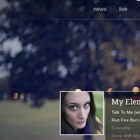
news
live
My Ele
Talk To Me (w
Run Fire Burn
Crocodile
Done With My 