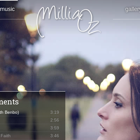
music
galler
ments
ith Benbo)
3:19
2:56
3:59
Faith
3:46