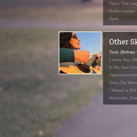
Open The Ca
Rollercoaster
Dark
Other S
Toxic (Britney
Lonely Boy (B
In My Bed (A
Twentysomethi
Dúia (Da Weas
I Kissed a Girl
Maneater (Dar