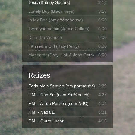
Toxic (Britney Spears)
3:16
Lonely Boy (Black Keys)
3:19
In My Bed (Amy Winehouse)
0:00
Twentysomethin (Jamie Cullum)
0:00
Dúia (Da Weasel)
0:00
I Kissed a Girl (Katy Perry)
0:00
Maneater (Daryl Hall & John Oats)
0:00
Raízes
Faria Mais Sentido (em português)
2:39
F.M. - Não Sei (com Sir Scratch)
4:27
F.M. - A Tua Pessoa (com NBC)
4:04
F.M. - Nada É
6:31
F.M. - Outro Lugar
4:16