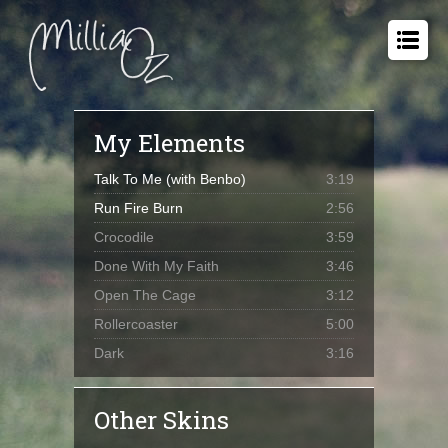
My Elements
Talk To Me (with Benbo)
3:19
Run Fire Burn
2:56
Crocodile
3:59
Done With My Faith
3:46
Open The Cage
3:12
Rollercoaster
5:00
Dark
3:16
Other Skins