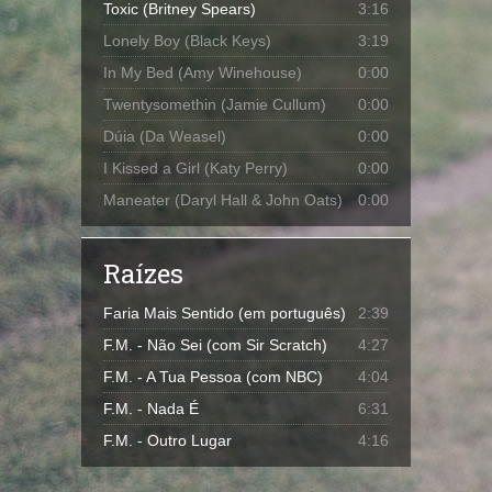
Toxic (Britney Spears)
3:16
Lonely Boy (Black Keys)
3:19
In My Bed (Amy Winehouse)
0:00
Twentysomethin (Jamie Cullum)
0:00
Dúia (Da Weasel)
0:00
I Kissed a Girl (Katy Perry)
0:00
Maneater (Daryl Hall & John Oats)
0:00
Raízes
Faria Mais Sentido (em português)
2:39
F.M. - Não Sei (com Sir Scratch)
4:27
F.M. - A Tua Pessoa (com NBC)
4:04
F.M. - Nada É
6:31
F.M. - Outro Lugar
4:16