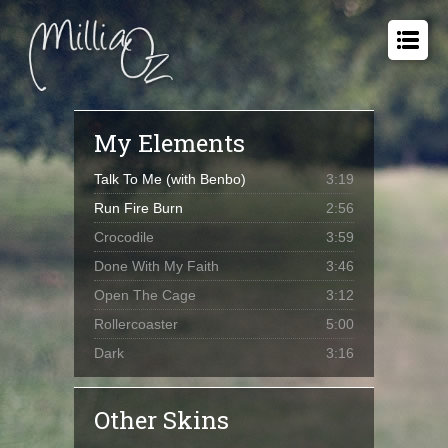
My Elements
Talk To Me (with Benbo)
3:19
Run Fire Burn
2:56
Crocodile
3:59
Done With My Faith
3:46
Open The Cage
3:12
Rollercoaster
5:00
Dark
3:16
Other Skins